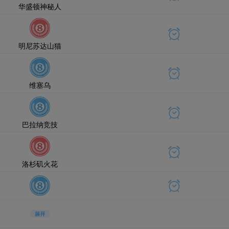
华盛顿神秘人
明尼苏达山猫
维塞乌
巴拉纳竞技
洛杉矶火花