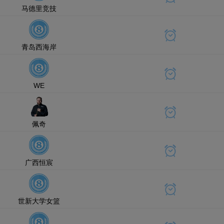
马德里竞技
青岛西海岸
WE
佩奇
广西恒宸
世新大学女篮