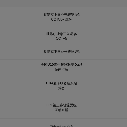
斯诺克中国公开赛第1轮
CCTV5+ 虎牙
世界职业拳王争霸赛
CCTV5
斯诺克中国公开赛第1轮
全国U19青年篮球联赛Day7
站内推流
CBA夏季联赛启东站
抖音
LPL第三赛段涅槃组
互动直播