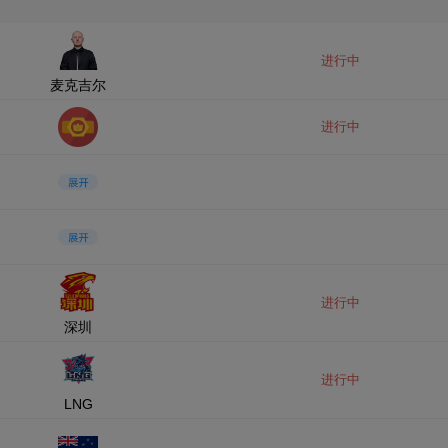
进行中
麦克吉尔
进行中
进行中
深圳
进行中
LNG