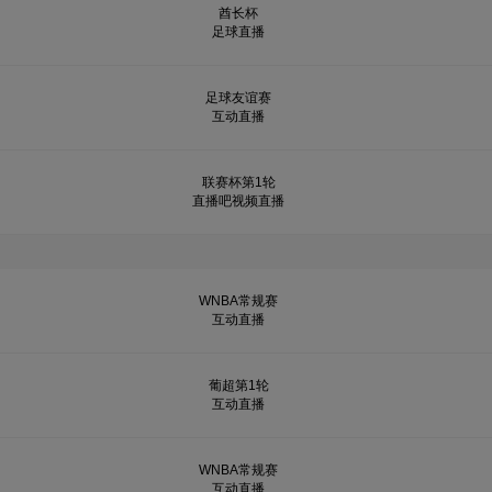
酋长杯
足球直播
足球友谊赛
互动直播
联赛杯第1轮
直播吧视频直播
WNBA常规赛
互动直播
葡超第1轮
互动直播
WNBA常规赛
互动直播