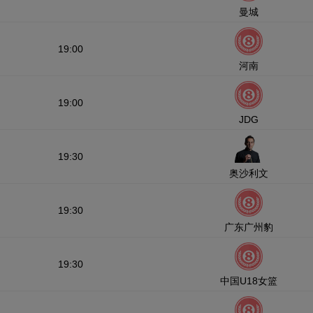
曼城
19:00
河南
19:00
JDG
19:30
奥沙利文
19:30
广东广州豹
19:30
中国U18女篮