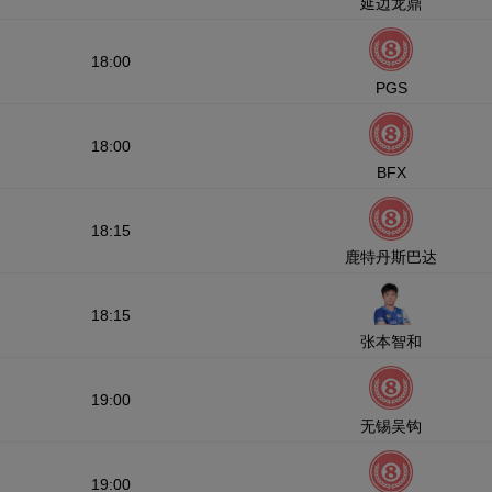
延边龙鼎
18:00
PGS
18:00
BFX
18:15
鹿特丹斯巴达
18:15
张本智和
19:00
无锡吴钩
19:00