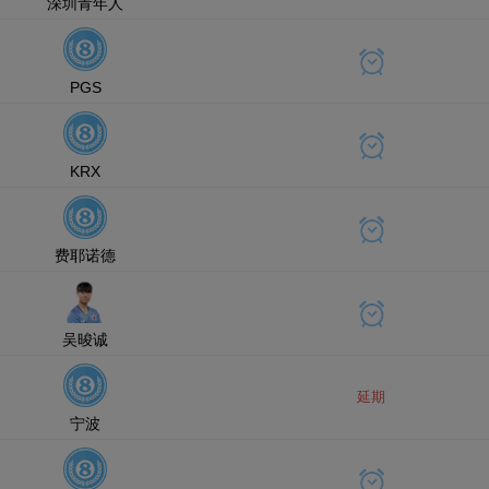
深圳青年人
PGS
KRX
费耶诺德
吴晙诚
延期
宁波