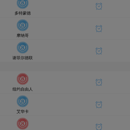
多特蒙德
摩纳哥
谢菲尔德联
纽约自由人
艾华卡