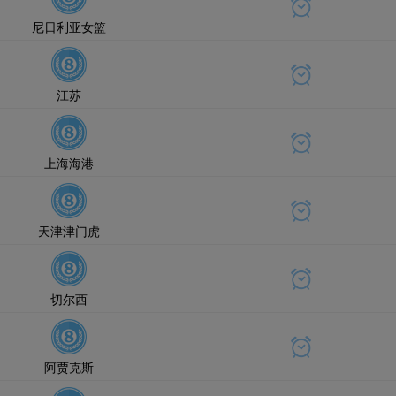
尼日利亚女篮
江苏
上海海港
天津津门虎
切尔西
阿贾克斯