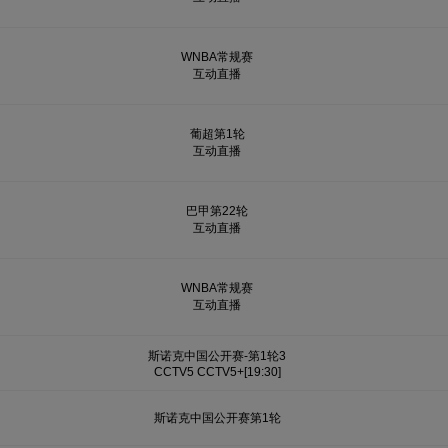
WNBA常规赛
互动直播
葡超第1轮
互动直播
巴甲第22轮
互动直播
WNBA常规赛
互动直播
斯诺克中国公开赛-第1轮3
CCTV5 CCTV5+[19:30]
斯诺克中国公开赛第1轮