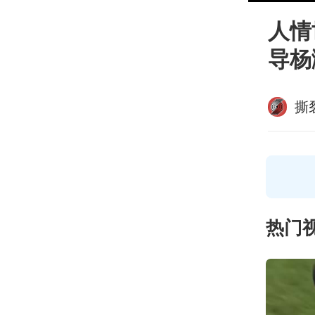
人情
导杨
撕
热门