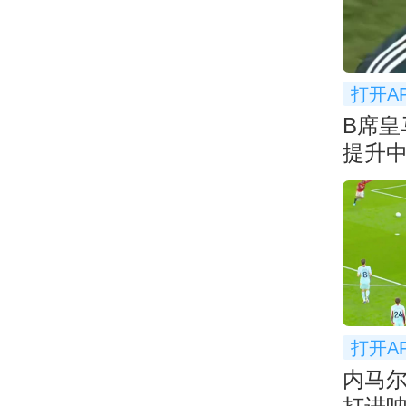
打开A
B席皇
提升
打开A
内马