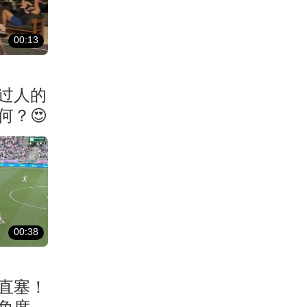
00:13
过人的
何？😍
00:38
直塞！