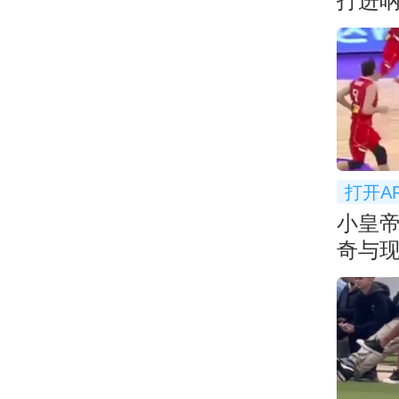
打进呐
打开A
小皇
奇与
你更