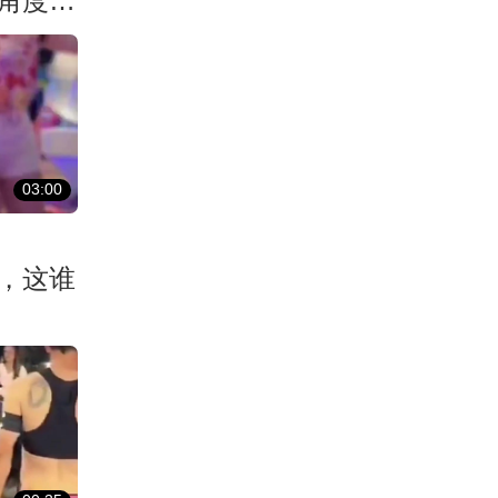
角度打
03:00
，这谁