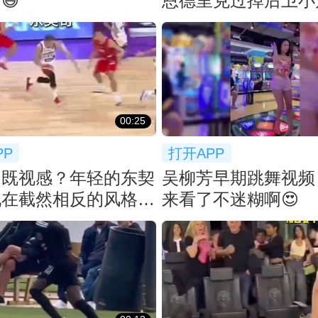
😅
恩德里克过掉后卫小
门被扑出
00:25
PP
打开APP
帝既视感？年轻的东契
吴柳芳早期跳舞视频
现在截然相反的风格
来看了不迷糊啊😍
喜欢哪款