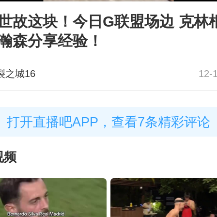
世故这块！今日G联盟场边 克林
瀚森分享经验！
裂之城16
12-
打开直播吧APP，查看7条精彩评论
视频