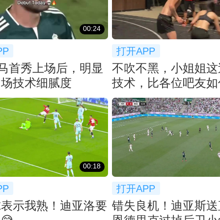
00:24
PP
打开APP
马首秀上场后，明显
不吹不黑，小姐姐这
中场技术细腻度
技术，比各位吧友如
00:18
PP
打开APP
尔表示我熟！迪亚洛要
错失良机！迪亚斯送