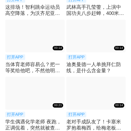
这排场！智利跳伞运动员
武林高手孔莹蓥，上演中
高空降落，为沃齐尼亚送
国功夫八步赶蝉，400米栏
上科洛科洛球衣
拿下冠军！
00:14
00:14
打开APP
打开APP
当体育老师容易么？把一
迪奥曼德一人单挑拜仁防
等奖给他吧，不然他明年
线，是什么含金量？
还要再来...
00:21
00:14
打开APP
打开APP
学生偶遇化学老师 夜跑，
老对手成队友了！卡塞米
正调侃着，突然就被查功
罗抱着梅西，给梅老板整