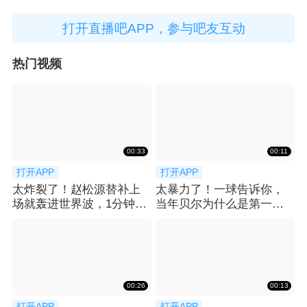
打开直播吧APP，参与吧友互动
热门视频
00:33
00:11
打开APP
打开APP
太炸裂了！赵松源替补上
太暴力了！一球告诉你，
场就轰进世界波，1分钟2
当年贝尔为什么是第一个
球反超太猛了
亿元先生！
00:26
00:13
打开APP
打开APP