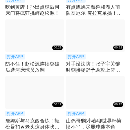
吃到黄牌！扑出点球后河
有点尴尬🤣魔兽和湖人前
床门将疯狂挑衅赵松源！
队友厄尔·克拉克单挑！吃
了个大帽！
00:21
00:22
打开APP
打开APP
防不住！赵松源连续突破
对手没法防！张子宇关键
后遭河床球员放翻
时刻接杨舒予助攻上篮打
进，基本杀死比赛
00:17
00:15
打开APP
打开APP
詹姆斯与马克西合练！轻
山鸡哥❗️陈小春聊世界杯愤
松暴扣🔥老头这身体状态
愤不平，尽显球迷本色