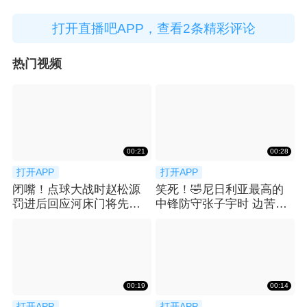
打开直播吧APP，查看2条精彩评论
热门视频
00:21
00:28
打开APP
打开APP
闭嘴！点球大战时赵松源
笑死！🤣尼日利亚最高的
罚进后回应河床门将先前
中锋防守张子宇时 边苦笑
的挑衅
边弃防
00:19
00:14
打开APP
打开APP