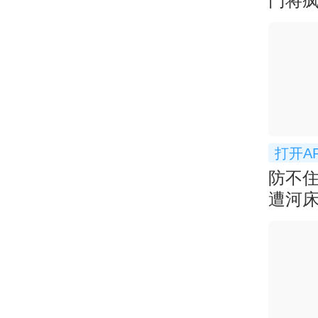
门将
打开A
防不
遭河