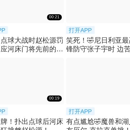
00:21
PP
打开APP
！点球大战时赵松源罚
笑死！🤣尼日利亚
回应河床门将先前的挑
锋防守张子宇时 边
弃防
00:19
PP
打开APP
黄牌！扑出点球后河床
有点尴尬🤣魔兽和