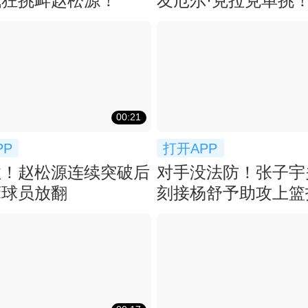
疯狂挑衅赵松源！
友厄尔·克拉克单挑
个大帽！
00:21
PP
打开APP
住！赵松源连续突破后
对手没法防！张子宇
床球员放翻
刻接杨舒予助攻上篮
基本杀死比赛