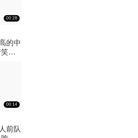
00:28
最高的中
苦笑边
00:14
湖人前队