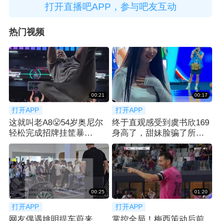
打开直播吧APP，参与吧友互动
热门视频
00:21
00:17
打开APP
打开APP
这就叫老A8😤54岁奥尼尔
终于直观感受到虞书欣169
轻松完成招牌挂筐暴
身高了，甜妹脸骗了所有
扣！！！
人👀
00:25
01:20
打开APP
打开APP
网友偶遇姚明提车蔚来
掌控全局！梅西策动后前