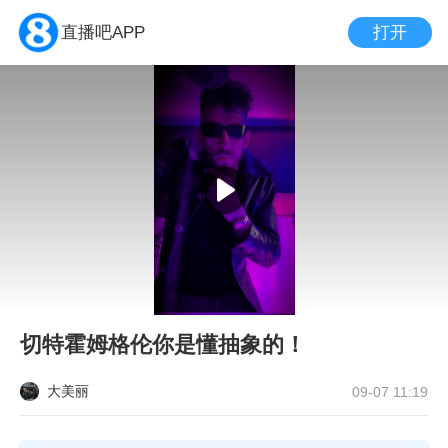
打开
直播吧APP
切特霍姆格伦你是懂抽象的！
大美丽
09-07 11:19