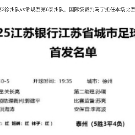
赛第3徐州队vs常规赛第6泰州队。国际级裁判马宁担任本场比