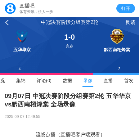
直播吧
体育资讯，快人一步
中冠决赛阶段分组赛第2轮
反馈
1-0
完赛
五华华京
黔西南栩烽棠
4
2
赛况
集锦
评论(0)
数据
录像
直播
首发
09月07日 中冠决赛阶段分组赛第2轮 五华华京
vs黔西南栩烽棠 全场录像
2025-09-07 12:49:55
流畅点播（直播吧客户端观看）