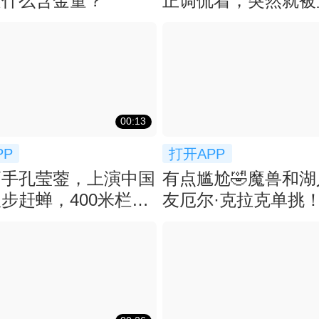
是什么含金量？
正调侃着，突然就被
课... 😂
00:13
PP
打开APP
高手孔莹蓥，上演中国
有点尴尬🤣魔兽和
步赶蝉，400米栏拿
友厄尔·克拉克单挑
军！
个大帽！