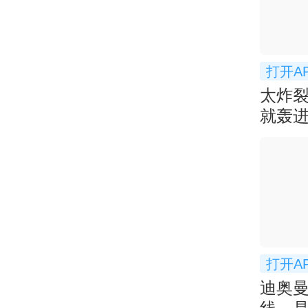
打开A
太炸
就轰进
超太
打开A
迪奥