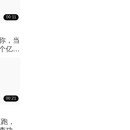
00:11
你，当
个亿元
00:21
夜跑，