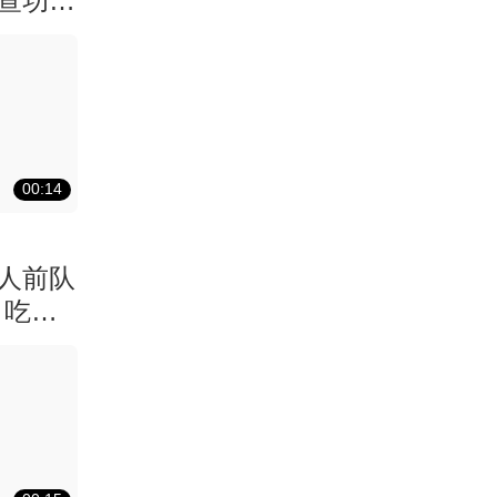
查功
00:14
湖人前队
！吃了