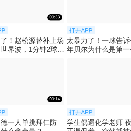
00:33
PP
打开APP
裂了！赵松源替补上场
太暴力了！一球告诉
世界波，1分钟2球反
年贝尔为什么是第一
猛了
先生！
00:14
PP
打开APP
曼德一人单挑拜仁防
学生偶遇化学老师 