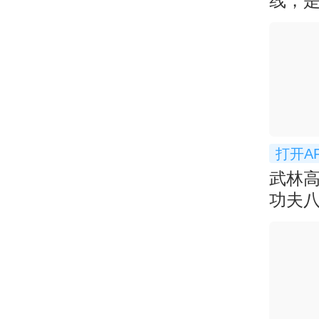
线，
打开A
武林
功夫八
下冠