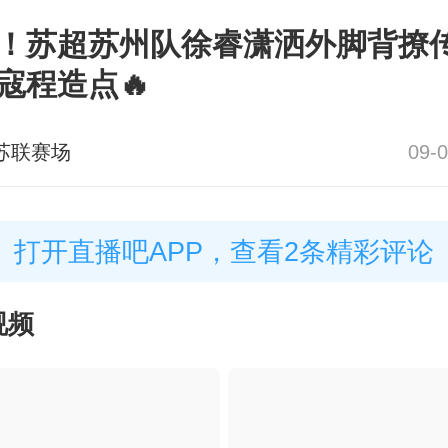
！苏超苏州队徐睿潇洒外脚背撩
寇程造点🔥
苏联赛场
09-0
打开直播吧APP，查看2条精彩评论
视频