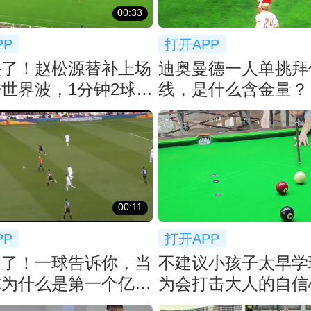
00:33
PP
打开APP
裂了！赵松源替补上场
迪奥曼德一人单挑拜
世界波，1分钟2球反
线，是什么含金量？
猛了
00:11
PP
打开APP
力了！一球告诉你，当
不建议小孩子太早学
尔为什么是第一个亿元
为会打击大人的自信心
！