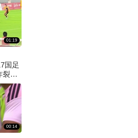
01:19
7国足
炸裂世
00:14