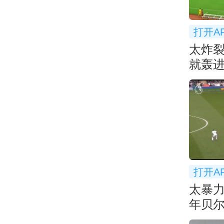
打开A
太炸
就轰进
超太
打开A
太暴
年贝
先生