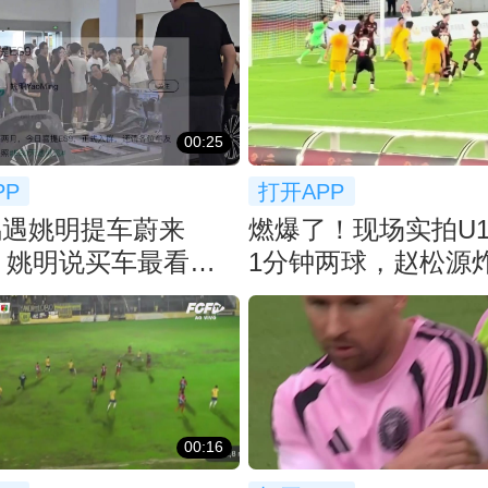
00:25
PP
打开APP
偶遇姚明提车蔚来
燃爆了！现场实拍U1
！ 姚明说买车最看重
1分钟两球，赵松源
等了2月
界波反超
00:16