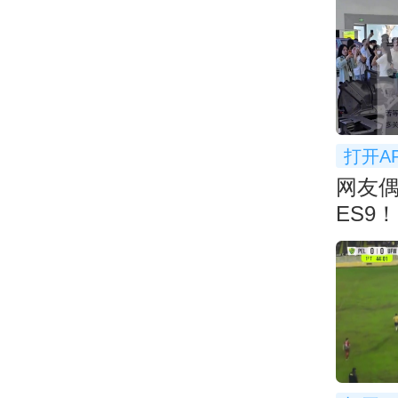
打开A
网友
ES9
空间：