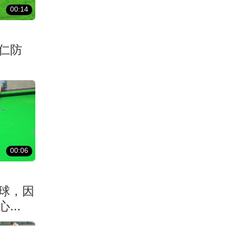
00:14
仁防
00:06
球，因
...